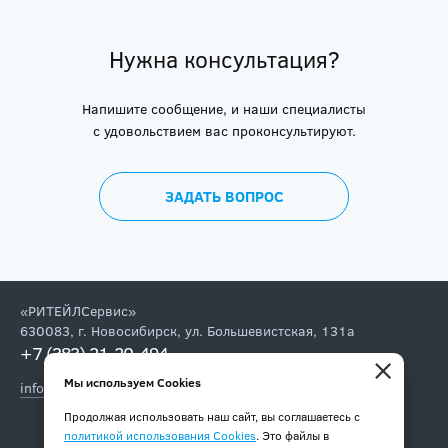
Нужна консультация?
Напишите сообщение, и наши специалисты
с удовольствием вас проконсультируют.
ЗАДАТЬ ВОПРОС
«РИТЕЙЛСервис»
630083
,
г. Новосибирск
,
ул. Большевистская, 131а
+7 (383) 21-20-494
,
×
Мы используем Cookies
info@retail-service.su
Подпишитесь на наши новости и спецпредложения:
Продолжая использовать наш сайт, вы соглашаетесь с
политикой использования Cookies
. Это файлы в