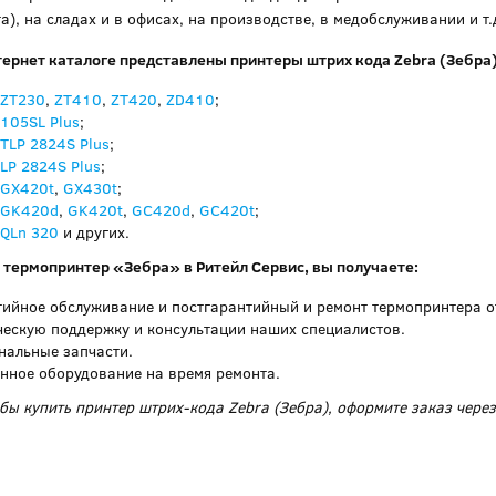
а), на сладах и в офисах, на производстве, в медобслуживании и т.
ернет каталоге представлены принтеры штрих кода Zebra (Зебра
 ZT230
,
ZT410
,
ZT420
,
ZD410
;
 105SL Plus
;
 TLP 2824S Plus
;
 LP 2824S Plus
;
 GX420t
,
GX430t
;
 GK420d
,
GK420t
,
GC420d
,
GC420t
;
 QLn 320
и других.
 термопринтер «Зебра» в Ритейл Сервис, вы получаете:
тийное обслуживание и постгарантийный и ремонт термопринтера от
ческую поддержку и консультации наших специалистов.
нальные запчасти.
нное оборудование на время ремонта.
обы купить принтер штрих-кода Zebra (Зебра), оформите заказ через