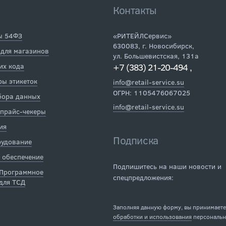
Контакты
ы 54ФЗ
«РИТЕЙЛСервис»
630083
,
г. Новосибирск
,
 для магазинов
ул. Большевистская, 131а
их кода
+7 (383) 21-20-494
,
ы этикеток
info@retail-service.su
ОГРН: 1105476067025
бора данных
info@retail-service.su
 прайс-чекеры
ия
Подписка
рудование
 обеспечение
Подпишитесь на наши новости и
 Программное
спецпредложения:
для ТСД
Заполняя данную форму, вы принимает
обработки и использования
персональн