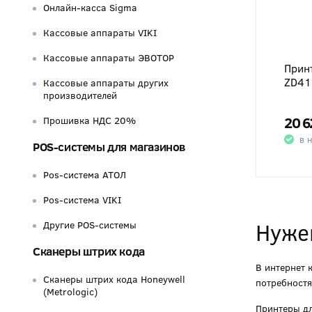
Онлайн-касса Sigma
Кассовые аппараты VIKI
Кассовые аппараты ЭВОТОР
Прин
ZD41
Кассовые аппараты других
производителей
20 6
Прошивка НДС 20%
в 
POS-системы для магазинов
Pos-система АТОЛ
Pos-система VIKI
Нуже
Другие POS-системы
Сканеры штрих кода
В интернет 
Сканеры штрих кода Honeywell
потребностя
(Metrologic)
Принтеры дл