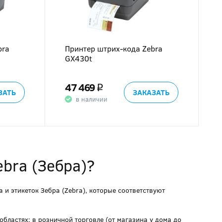
bra
Принтер штрих-кода Zebra
GX430t
47 469
q
ЗАТЬ
ЗАКАЗАТЬ
в наличии
bra (Зебра)?
 и этикеток Зебра (Zebra), которые соответствуют
бластях: в розничной торговле (от магазина у дома до