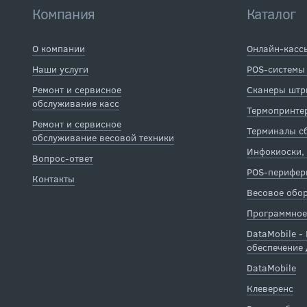
Компания
Каталог
О компании
Онлайн-касс
Наши услуги
POS-системы
Ремонт и сервисное
Сканеры штр
обслуживание касс
Термопринтер
Ремонт и сервисное
Терминалы с
обслуживание весовой техники
Инфокиоски,
Вопрос-ответ
POS-перифер
Контакты
Весовое обо
Программное
DataMobile -
обеспечение 
DataMobile
Клеверенс