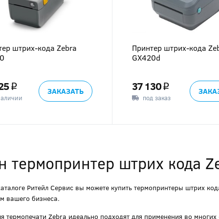
тер штрих-кода Zebra
Принтер штрих-кода Ze
0
GX420d
25
37 130
q
q
ЗАКАЗАТЬ
ЗАКА
наличии
под заказ
н термопринтер штрих кода Ze
каталоге Ритейл Сервис вы можете купить термопринтеры штрих кода
м вашего бизнеса.
я термопечати Zebra идеально подходят для применения во многих о