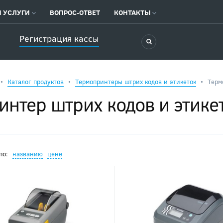
 УСЛУГИ
ВОПРОС-ОТВЕТ
КОНТАКТЫ
Регистрация кассы
Каталог продуктов
Термопринтеры штрих кодов и этикеток
Терм
нтер штрих кодов и этике
по:
названию
цене