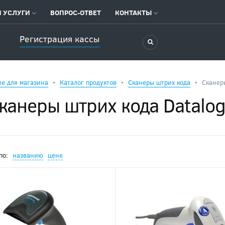
 УСЛУГИ
ВОПРОС-ОТВЕТ
КОНТАКТЫ
Регистрация кассы
ие для магазина
Каталог продуктов
Сканеры штрих кода
Сканеры
канеры штрих кода Datalog
по:
названию
цене