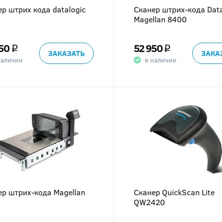
р штрих кода datalogic
Сканер штрих-кода Data
Magellan 8400
50
52 950
q
q
ЗАКАЗАТЬ
ЗАКА
наличии
в наличии
ер штрих-кода Magellan
Сканер QuickScan Lite
QW2420