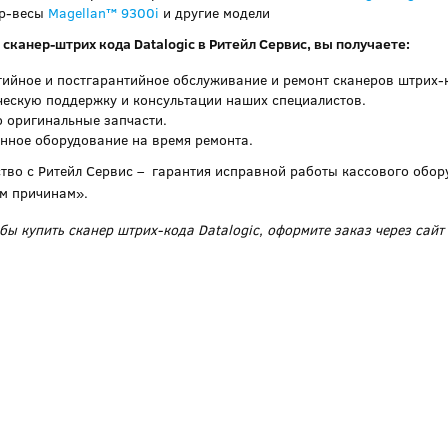
р-весы
Magellan™ 9300i
и другие модели
сканер-штрих кода Datalogic в Ритейл Сервис, вы получаете:
тийное и постгарантийное обслуживание и ремонт сканеров штрих-к
ческую поддержку и консультации наших специалистов.
о оригинальные запчасти.
нное оборудование на время ремонта.
тво с Ритейл Сервис – гарантия исправной работы кассового обору
м причинам».
обы купить сканер штрих-кода Datalogic, оформите заказ через сайт