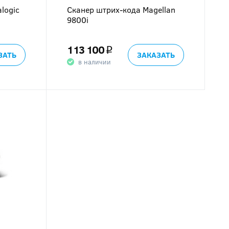
logic
Сканер штрих-кода Magellan
9800i
113 100
q
ЗАТЬ
ЗАКАЗАТЬ
в наличии