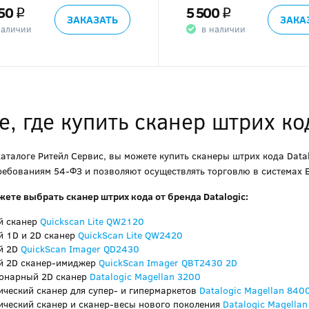
50
5 500
q
q
ЗАКАЗАТЬ
ЗАКА
наличии
в наличии
, где купить сканер штрих код
каталоге Ритейл Сервис, вы можете купить сканеры штрих кода Data
ребованиям 54-ФЗ и позволяют осуществлять торговлю в системах 
жете выбрать сканер штрих кода от бренда Datalogic:
й сканер
Quickscan Lite QW2120
й 1D и 2D сканер
QuickScan Lite QW2420
й 2D
QuickScan Imager QD2430
й 2D сканер-имиджер
QuickScan Imager QBT2430 2D
онарный 2D сканер
Datalogic Magellan 3200
ический сканер для супер- и гипермаркетов
Datalogic Magellan 840
ический сканер и сканер-весы нового поколения
Datalogic Magellan