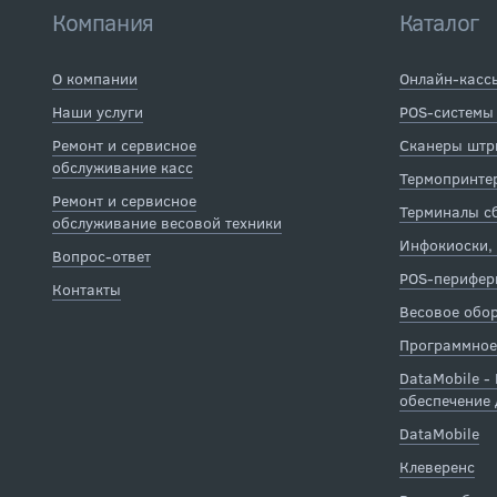
Компания
Каталог
О компании
Онлайн-касс
Наши услуги
POS-системы
Ремонт и сервисное
Сканеры штр
обслуживание касс
Термопринтер
Ремонт и сервисное
Терминалы с
обслуживание весовой техники
Инфокиоски,
Вопрос-ответ
POS-перифер
Контакты
Весовое обо
Программное
DataMobile -
обеспечение 
DataMobile
Клеверенс