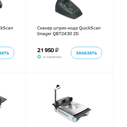
ckScan
Сканер штрих-кода QuickScan
Imager QBT2430 2D
21 950
q
ЗАТЬ
ЗАКАЗАТЬ
в наличии