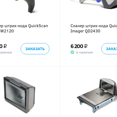
ер штрих-кода QuickScan
Сканер штрих-кода Qui
 QW2120
Imager QD2430
0
6 200
q
q
ЗАКАЗАТЬ
ЗАКА
наличии
в наличии