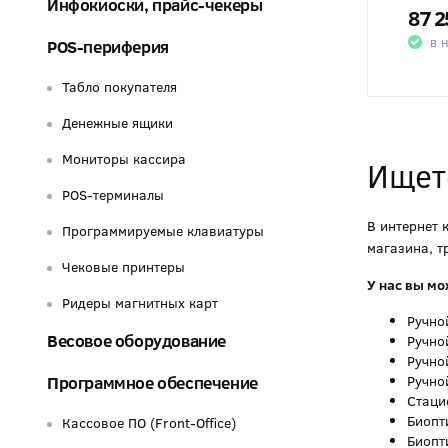
Инфокиоски, прайс-чекеры
87 2
в 
POS-периферия
Табло покупателя
Денежные ящики
Мониторы кассира
Ищете
POS-терминалы
В интернет 
Программируемые клавиатуры
магазина, т
Чековые принтеры
У нас вы мо
Ридеры магнитных карт
Ручно
Весовое оборудование
Ручно
Ручно
Программное обеспечение
Ручно
Стаци
Биопт
Кассовое ПО (Front-Office)
Биопт