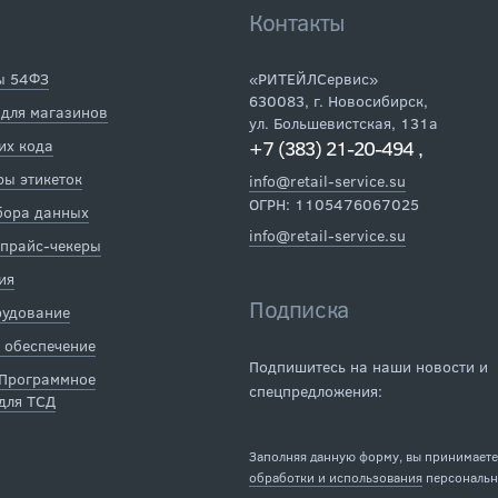
Контакты
ы 54ФЗ
«РИТЕЙЛСервис»
630083
,
г. Новосибирск
,
 для магазинов
ул. Большевистская, 131а
их кода
+7 (383) 21-20-494
,
ы этикеток
info@retail-service.su
ОГРН: 1105476067025
бора данных
info@retail-service.su
 прайс-чекеры
ия
Подписка
рудование
 обеспечение
Подпишитесь на наши новости и
 Программное
спецпредложения:
для ТСД
Заполняя данную форму, вы принимает
обработки и использования
персональн