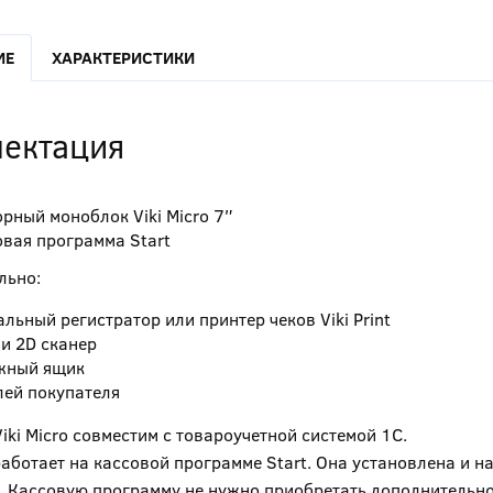
ИЕ
ХАРАКТЕРИСТИКИ
ектация
рный моноблок Viki Micro 7″
вая программа Start
льно:
льный регистратор или принтер чеков Viki Print
и 2D сканер
жный ящик
лей покупателя
iki Micro совместим с товароучетной системой 1С.
 работает на кассовой программе Start. Она установлена и н
. Кассовую программу не нужно приобретать дополнительно