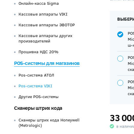
Онлайн-касса Sigma
Кассовые аппараты VIKI
ВЫБЕР
Кассовые аппараты ЭВОТОР
POS
Кассовые аппараты других
Mic
производителей
ш-к
Прошивка НДС 20%
POS
POS-системы для магазинов
Mic
ска
Pos-система АТОЛ
POS
Pos-система VIKI
Mic
ска
Другие POS-системы
Сканеры штрих кода
33 00
Сканеры штрих кода Honeywell
(Metrologic)
в наличи