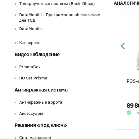
АНАЛОГИЧ
Товароучетные системы (Back-Office)
DataMobile - Программное обеспечение
для ТСД
DataMobile
Клеверенс
Видеонаблюдение
PrismaBox
ПО Set Prisma
POS-система Viki Tower
POS-с
Антикражная система
Антикражные ворота
66 200
89 8
q
ЗАКАЗАТЬ
в наличии
в 
Аксессуары
Решения «под ключ»
Сеть магазинов