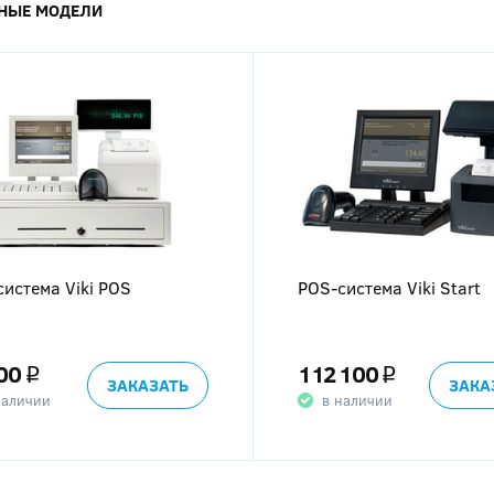
НЫЕ МОДЕЛИ
NEXT
истема Viki POS
POS-система Viki Start
00
112 100
q
q
ЗАКАЗАТЬ
ЗАКА
наличии
в наличии