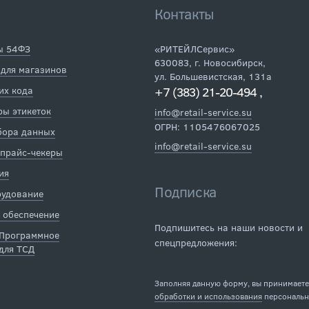
Контакты
ы 54ФЗ
«РИТЕЙЛСервис»
630083
,
г. Новосибирск
,
 для магазинов
ул. Большевистская, 131а
их кода
+7 (383) 21-20-494
,
ы этикеток
info@retail-service.su
ОГРН: 1105476067025
бора данных
info@retail-service.su
 прайс-чекеры
ия
Подписка
рудование
 обеспечение
Подпишитесь на наши новости и
 Программное
спецпредложения:
для ТСД
Заполняя данную форму, вы принимает
обработки и использования
персональн