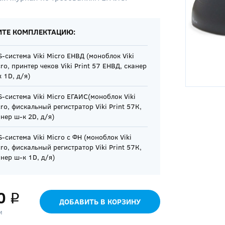
ИТЕ КОМПЛЕКТАЦИЮ:
-система Viki Micro ЕНВД (моноблок Viki
ro, принтер чеков Viki Print 57 ЕНВД, сканер
 1D, д/я)
-система Viki Micro ЕГАИС(моноблок Viki
ro, фискальный регистратор Viki Print 57К,
нер ш-к 2D, д/я)
-система Viki Micro с ФН (моноблок Viki
ro, фискальный регистратор Viki Print 57К,
нер ш-к 1D, д/я)
0
q
ДОБАВИТЬ В КОРЗИНУ
и