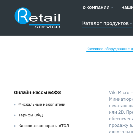
О КОМПАНИИ
НАШИ
Каталог продуктов
Кассовое оборудование д
Онлайн-кассы 54ФЗ
Viki Micro
Миниатюрн
Фискальные накопители
печатающим
или 2D. П
Тарифы ОФД
обеспечен
продажу ал
Кассовые аппараты АТОЛ
алкогольн