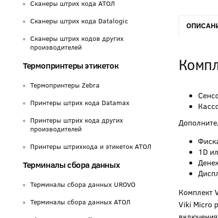
Сканеры штрих кода АТОЛ
Сканеры штрих кода Datalogic
ОПИСАН
Сканеры штрих кодов других
производителей
Компл
Термопринтеры этикеток
Термопринтеры Zebra
Сенсо
Принтеры штрих кода Datamax
Кассо
Принтеры штрих кода других
Дополните
производителей
Фиска
Принтеры штрихкода и этикеток АТОЛ
1D ил
Дене
Терминалы сбора данных
Дисп
Терминалы сбора данных UROVO
Комплект V
Терминалы сбора данных АТОЛ
Viki Micro
включения