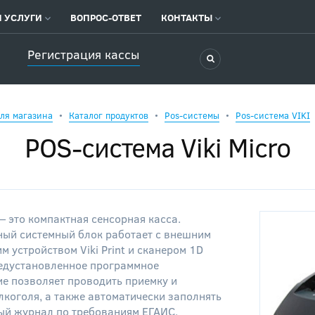
 УСЛУГИ
ВОПРОС-ОТВЕТ
КОНТАКТЫ
Регистрация кассы
ля магазина
Каталог продуктов
Pos-системы
Pos-система VIKI
POS-система Viki Micro
 — это компактная сенсорная касса.
ый системный блок работает с внешним
 устройством Viki Print и сканером 1D
редустановленное программное
ие позволяет проводить приемку и
коголя, а также автоматически заполнять
ый журнал по требованиям ЕГАИС.