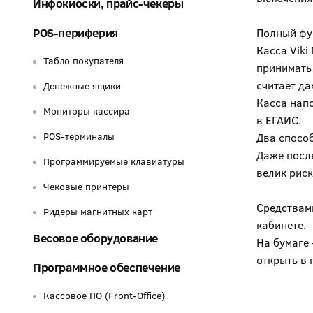
Инфокиоски, прайс-чекеры
POS-периферия
Полный фу
Касса Viki
Табло покупателя
принимать 
считает д
Денежные ящики
Касса напо
Мониторы кассира
в ЕГАИС.
POS-терминалы
Два спосо
Даже после
Программируемые клавиатуры
велик риск
Чековые принтеры
Средствам
Ридеры магнитных карт
кабинете.
Весовое оборудование
На бумаге
открыть в 
Программное обеспечение
Кассовое ПО (Front-Office)