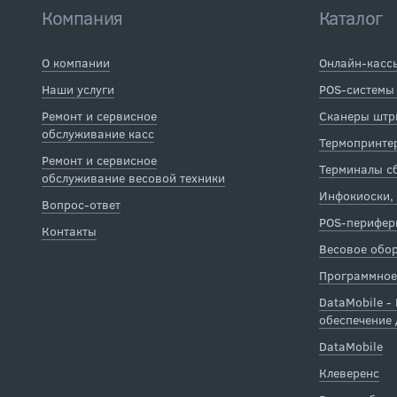
Компания
Каталог
О компании
Онлайн-касс
Наши услуги
POS-системы
Ремонт и сервисное
Сканеры штр
обслуживание касс
Термопринтер
Ремонт и сервисное
Терминалы с
обслуживание весовой техники
Инфокиоски,
Вопрос-ответ
POS-перифер
Контакты
Весовое обо
Программное
DataMobile -
обеспечение 
DataMobile
Клеверенс